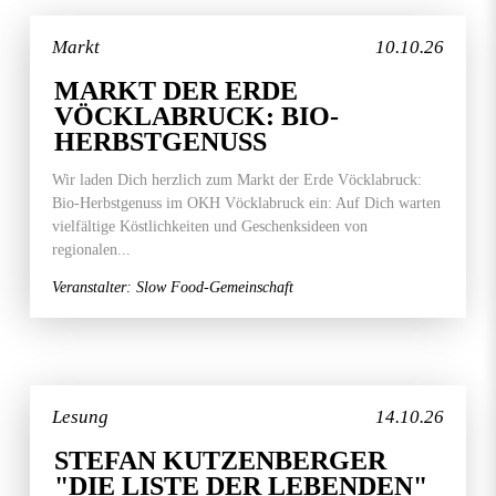
Markt
10.10.26
MARKT DER ERDE
VÖCKLABRUCK: BIO-
HERBSTGENUSS
Wir laden Dich herzlich zum Markt der Erde Vöcklabruck:
Bio-Herbstgenuss im OKH Vöcklabruck ein: Auf Dich warten
vielfältige Köstlichkeiten und Geschenksideen von
regionalen...
Veranstalter: Slow Food-Gemeinschaft
Lesung
14.10.26
STEFAN KUTZENBERGER
"DIE LISTE DER LEBENDEN"