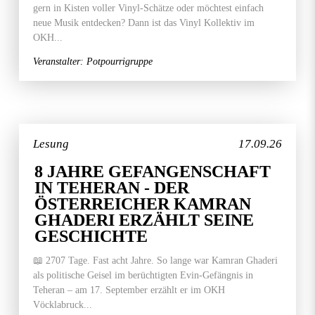
gern in Kisten voller Vinyl-Schätze oder möchtest einfach
neue Musik entdecken? Dann ist das Vinyl Kollektiv im
OKH...
Veranstalter: Potpourrigruppe
Lesung
17.09.26
8 JAHRE GEFANGENSCHAFT
IN TEHERAN - DER
ÖSTERREICHER KAMRAN
GHADERI ERZÄHLT SEINE
GESCHICHTE
📖 2707 Tage. Fast acht Jahre. So lange war Kamran Ghaderi
als politische Geisel im berüchtigten Evin-Gefängnis in
Teheran – am 17. September erzählt er im OKH
Vöcklabruck...