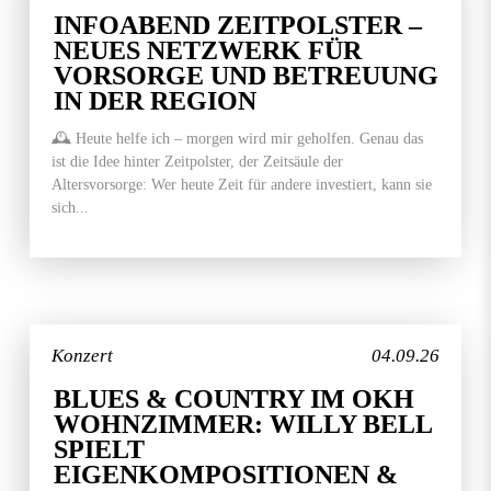
INFOABEND ZEITPOLSTER –
NEUES NETZWERK FÜR
VORSORGE UND BETREUUNG
IN DER REGION
🕰️ Heute helfe ich – morgen wird mir geholfen. Genau das
ist die Idee hinter Zeitpolster, der Zeitsäule der
Altersvorsorge: Wer heute Zeit für andere investiert, kann sie
sich...
Konzert
04.09.26
BLUES & COUNTRY IM OKH
WOHNZIMMER: WILLY BELL
SPIELT
EIGENKOMPOSITIONEN &