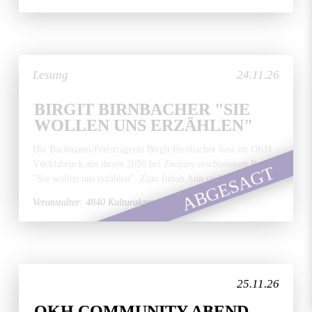
Lesung
24.11.26
BIRGIT BIRNBACHER "SIE
WOLLEN UNS ERZÄHLEN"
Die Bachmann-Preisträgerin Birgit Birnbacher liest im OKH
Vöcklabruck aus ihrem 2026 bei Zsolnay erschienenen Roman
ABGESAGT
"Sie wollen uns erzählen". Zum Inhalt Ann und ihr...
Veranstalter: 4840 Kulturakzente
25.11.26
OKH COMMUNITY ABEND