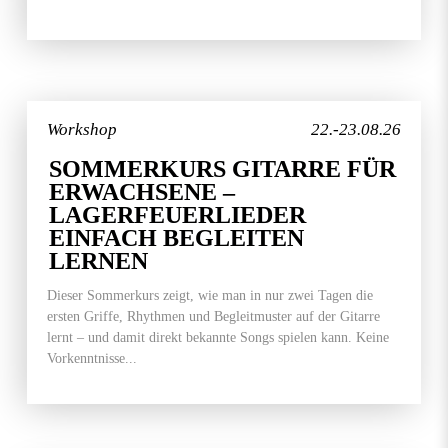
Workshop
22.-23.08.26
SOMMERKURS GITARRE FÜR
ERWACHSENE –
LAGERFEUERLIEDER
EINFACH BEGLEITEN
LERNEN
Dieser Sommerkurs zeigt, wie man in nur zwei Tagen die
ersten Griffe, Rhythmen und Begleitmuster auf der Gitarre
lernt – und damit direkt bekannte Songs spielen kann. Keine
Vorkenntnisse...