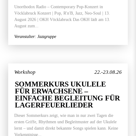
Unorthodox Radio – Contemporary Pop-Konzert in
Vöcklabruck Konzert | Pop, R'n'B, Jazz, Neo-Soul | 13.
August 2026 | OKH Vöcklabruck Das OKH lädt am 13.
August zum...
Veranstalter: Jazzgruppe
Workshop
22.-23.08.26
SOMMERKURS UKULELE
FÜR ERWACHSENE –
EINFACHE BEGLEITUNG FÜR
LAGERFEUERLIEDER
Dieser Sommerkurs zeigt, wie man in nur zwei Tagen die
ersten Griffe, Rhythmen und Begleitmuster auf der Ukulele
lernt – und damit direkt bekannte Songs spielen kann. Keine
Vorkenntnisse...