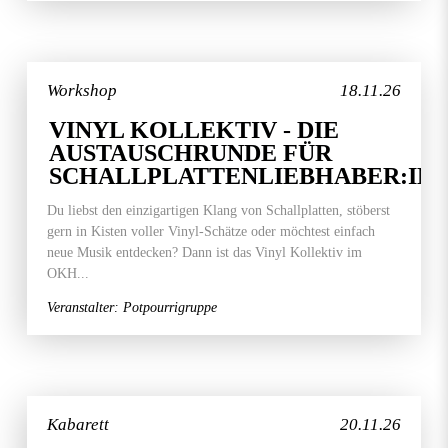
Workshop
18.11.26
VINYL KOLLEKTIV - DIE
AUSTAUSCHRUNDE FÜR
SCHALLPLATTENLIEBHABER:IN
Du liebst den einzigartigen Klang von Schallplatten, stöberst
gern in Kisten voller Vinyl-Schätze oder möchtest einfach
neue Musik entdecken? Dann ist das Vinyl Kollektiv im
OKH...
Veranstalter: Potpourrigruppe
Kabarett
20.11.26