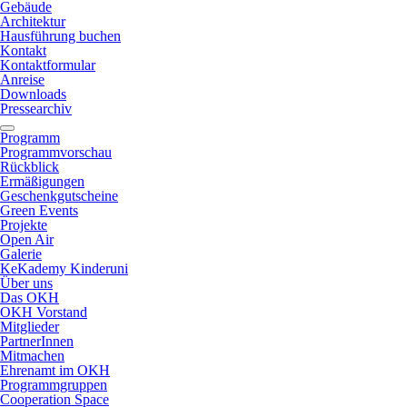
Gebäude
Architektur
Hausführung buchen
Kontakt
Kontaktformular
Anreise
Downloads
Pressearchiv
Programm
Programmvorschau
Rückblick
Ermäßigungen
Geschenkgutscheine
Green Events
Projekte
Open Air
Galerie
KeKademy Kinderuni
Über uns
Das OKH
OKH Vorstand
Mitglieder
PartnerInnen
Mitmachen
Ehrenamt im OKH
Programmgruppen
Cooperation Space