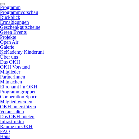
Programm
Programmvorschau
Rückblick
Ermäßigungen
Geschenkgutscheine
Green Events
Projekte
Open Air
Galerie
KeKademy Kinderuni
Über uns
Das OKH
OKH Vorstand
Mitglieder
PartnerInnen
Mitmachen
Ehrenamt im OKH
Programmgruppen
Cooperation Space
Mitglied werden
OKH unterstützen
Veranstalten
Das OKH mieten
Infrastruktur
Räume im OKH
FAQ
Haus