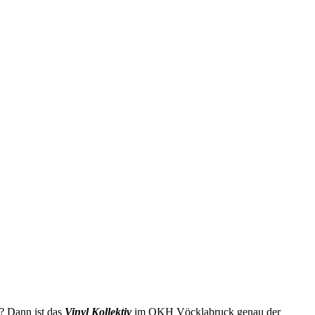
n? Dann ist das
Vinyl Kollektiv
im OKH Vöcklabruck genau der