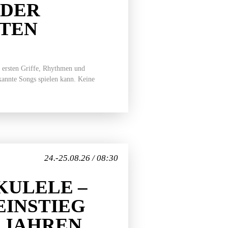
EDER
ITEN
 ersten Griffe, Rhythmen und
ekannte Songs spielen kann. Keine
24.-25.08.26 / 08:30
ULELE –
EINSTIEG
7 JAHREN