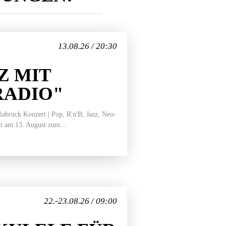
13.08.26 / 20:30
Z MIT
RADIO"
bruck Konzert | Pop, R'n'B, Jazz, Neo-
t am 13. August zum...
22.-23.08.26 / 09:00