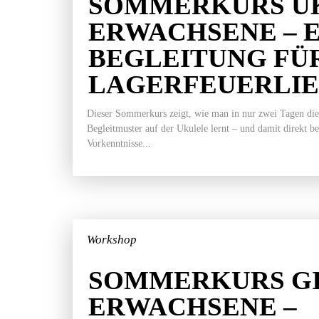
SOMMERKURS U
ERWACHSENE – 
BEGLEITUNG FÜ
LAGERFEUERLI
Dieser Sommerkurs zeigt, wie man in nur zwei Tagen die
Begleitmuster auf der Ukulele lernt – und damit direkt b
Vorkenntnisse...
Workshop
SOMMERKURS GI
ERWACHSENE –