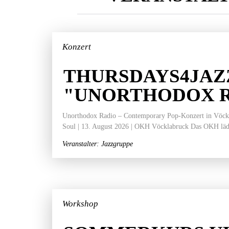
Konzert
THURSDAYS4JAZ
"UNORTHODOX 
Unorthodox Radio – Contemporary Pop-Konzert in Vöckla
Soul | 13. August 2026 | OKH Vöcklabruck Das OKH läd
Veranstalter: Jazzgruppe
Workshop