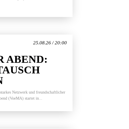
25.08.26 / 20:00
 ABEND:
TAUSCH
N
 starkes Netzwerk und freundschaftlicher
end (VoeMA) startet in...