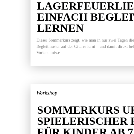
LAGERFEUERLI
EINFACH BEGLE
LERNEN
Dieser Sommerkurs zeigt, wie man in nur zwei Tagen die
Begleitmuster auf der Gitarre lernt – und damit direkt b
Vorkenntnisse...
Workshop
SOMMERKURS UK
SPIELERISCHER 
FÜR KINDER AB 