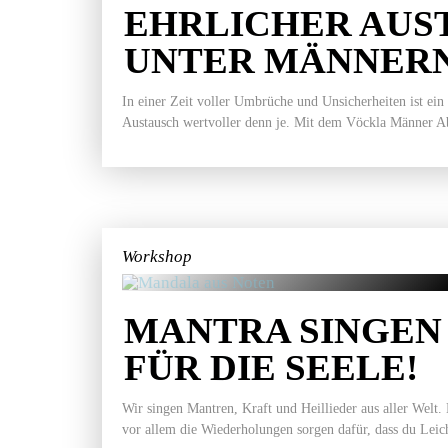
EHRLICHER AUS
UNTER MÄNNER
In einer Zeit voller Umbrüche und Unsicherheiten ist ein
Austausch wertvoller denn je. Mit dem Vöckla Männer Ab
Workshop
MANTRA SINGEN 
FÜR DIE SEELE!
Wir singen Mantren, Kraft und Heillieder aus aller Welt.
vor allem die Wiederholungen sorgen dafür, dass du Leich