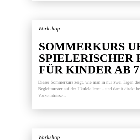
Workshop
SOMMERKURS UK
SPIELERISCHER 
FÜR KINDER AB 
Dieser Sommerkurs zeigt, wie man in nur zwei Tagen die
Begleitmuster auf der Ukulele lernt – und damit direkt b
Vorkenntnisse...
Workshop