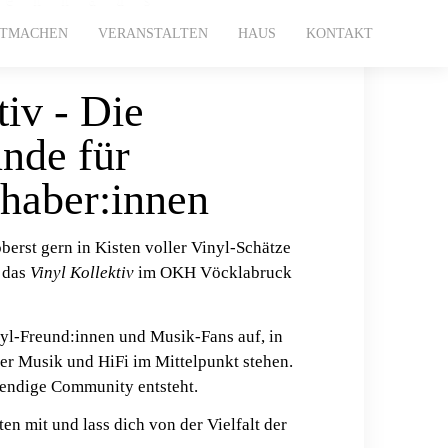
ITMACHEN
VERANSTALTEN
HAUS
KONTAKT
tiv - Die
nde für
bhaber:innen
öberst gern in Kisten voller Vinyl-Schätze
 das
Vinyl Kollektiv
im OKH Vöcklabruck
nyl-Freund:innen und Musik-Fans auf, in
er Musik und HiFi im Mittelpunkt stehen.
ebendige Community entsteht.
en mit und lass dich von der Vielfalt der