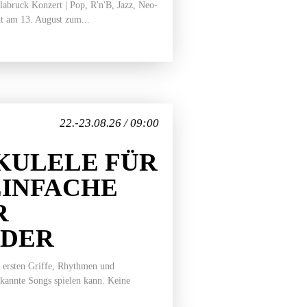
bruck Konzert | Pop, R'n'B, Jazz, Neo-
t am 13. August zum...
22.-23.08.26 / 09:00
KULELE FÜR
EINFACHE
R
EDER
 ersten Griffe, Rhythmen und
ekannte Songs spielen kann. Keine