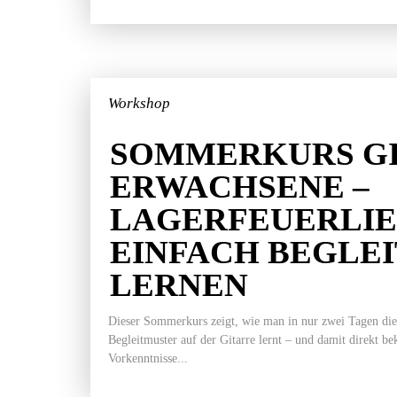
Workshop
SOMMERKURS GI
ERWACHSENE –
LAGERFEUERLI
EINFACH BEGLE
LERNEN
Dieser Sommerkurs zeigt, wie man in nur zwei Tagen die
Begleitmuster auf der Gitarre lernt – und damit direkt b
Vorkenntnisse...