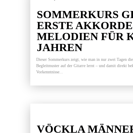
SOMMERKURS GI
ERSTE AKKORDE
MELODIEN FÜR K
JAHREN
Dieser Sommerkurs zeigt, wie man in nur zwei Tagen die
Begleitmuster auf der Gitarre lernt – und damit direkt b
Vorkenntnisse...
VÖCKLA MÄNNER