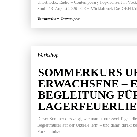
Unorthodox Radio – Contemporary Pop-Konzert in Vöckla
Soul | 13. August 2026 | OKH Vöcklabruck Das OKH läd
Veranstalter: Jazzgruppe
Workshop
SOMMERKURS U
ERWACHSENE – 
BEGLEITUNG FÜ
LAGERFEUERLI
Dieser Sommerkurs zeigt, wie man in nur zwei Tagen die
Begleitmuster auf der Ukulele lernt – und damit direkt b
Vorkenntnisse...