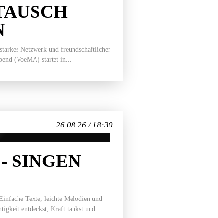
TAUSCH
N
 starkes Netzwerk und freundschaftlicher
end (VoeMA) startet in...
26.08.26 / 18:30
- SINGEN
 Einfache Texte, leichte Melodien und
tigkeit entdeckst, Kraft tankst und