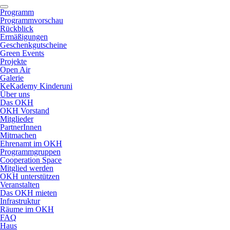
Programm
Programmvorschau
Rückblick
Ermäßigungen
Geschenkgutscheine
Green Events
Projekte
Open Air
Galerie
KeKademy Kinderuni
Über uns
Das OKH
OKH Vorstand
Mitglieder
PartnerInnen
Mitmachen
Ehrenamt im OKH
Programmgruppen
Cooperation Space
Mitglied werden
OKH unterstützen
Veranstalten
Das OKH mieten
Infrastruktur
Räume im OKH
FAQ
Haus