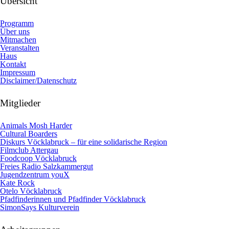
Übersicht
Programm
Über uns
Mitmachen
Veranstalten
Haus
Kontakt
Impressum
Disclaimer/Datenschutz
Mitglieder
Animals Mosh Harder
Cultural Boarders
Diskurs Vöcklabruck – für eine solidarische Region
Filmclub Attergau
Foodcoop Vöcklabruck
Freies Radio Salzkammergut
Jugendzentrum youX
Kate Rock
Otelo Vöcklabruck
Pfadfinderinnen und Pfadfinder Vöcklabruck
SimonSays Kulturverein