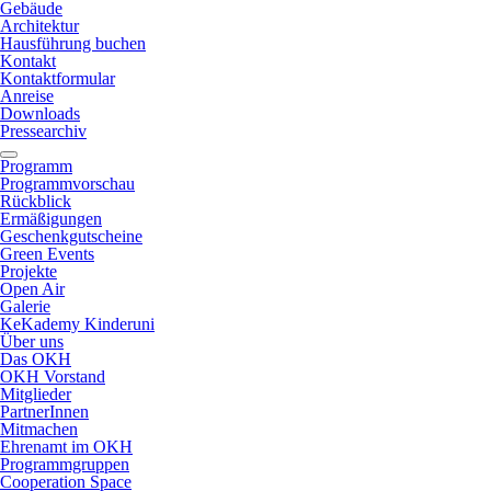
Gebäude
Architektur
Hausführung buchen
Kontakt
Kontaktformular
Anreise
Downloads
Pressearchiv
Programm
Programmvorschau
Rückblick
Ermäßigungen
Geschenkgutscheine
Green Events
Projekte
Open Air
Galerie
KeKademy Kinderuni
Über uns
Das OKH
OKH Vorstand
Mitglieder
PartnerInnen
Mitmachen
Ehrenamt im OKH
Programmgruppen
Cooperation Space