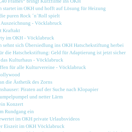
8,40 Frames“ bringt Kurzfilme ins OKH
n startet im OKH und hofft auf Lösung für Heizung
die puren Rock ´n´Roll spielt
Auszeichnung -
Vöcklabruck
t Kraftakt
rty im
OKH
-
Vöcklabruck
n sehnt sich Übersiedlung ins OKH Hatschekstiftung herbei
ür die Hatschekstiftung: Geld für Adaptierung ist jetzt sicher
 das Kulturhaus -
Vöcklabruck
ffen für alle Kulturvereine -
Vöcklabruck
Hollywood
an die Ästhetik des Zorns
nshauser: Piraten auf der Suche nach Klopapier
Rumpelpumpel und netter Lärm
ein Konzert
m Rundgang ein
ewertet im OKH private Urlaubsvideos
er Eiszeit im OKH Vöcklabruck