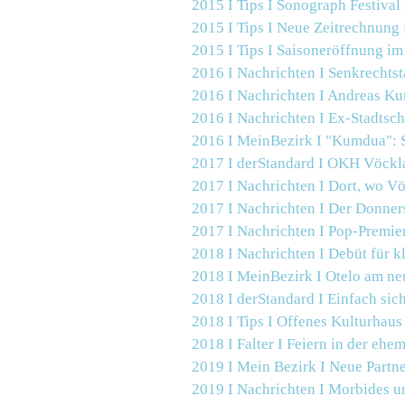
2015 I Tips I
Sonograph Festival
2015 I Tips I
Neue Zeitrechnung 
2015 I
Tips I Saisoneröffnung i
2016 I Nachrichten I
Senkrechtst
2016 I Nachrichten I
Andreas Kur
2016 I Nachrichten I
Ex-Stadtsch
2016 I MeinBezirk I
"Kumdua": S
2017 I derStandard I OKH Vöckla
2017 I Nachrichten I
Dort, wo Vö
2017 I Nachrichten I
Der Donners
2017 I Nachrichten I
Pop-Premier
2018 I Nachrichten I
Debüt für k
2018 I MeinBezirk I
Otelo am ne
2018 I derStandard I Einfach si
2018 I Tips I
Offenes Kulturhaus 
2018 I Falter I Feiern in der ehe
2019 I Mein Bezirk I
Neue Partne
2019 I Nachrichten I
Morbides u