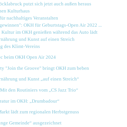
klabruck putzt sich jetzt auch außen heraus
nen Kulturhaus
ür nachhaltiges Veranstalten
 gewinnen":
OKH
für Geburtstags-Open Air 2022 ...
 Kultur im OKH genießen während das Auto lädt
rnährung und Kunst auf einen Streich
g des Klimt-Vereins
vec beim OKH Open Air 2024
rty "Join the Groove" bringt OKH zum beben
Ernährung und Kunst „auf einen Streich“
 Mit den Routiniers vom „CS Jazz Trio“
iteratur im OKH: „Drumbadour“
arkt lädt zum regionalen Herbstgenuss
Junge Gemeinde“ ausgezeichnet