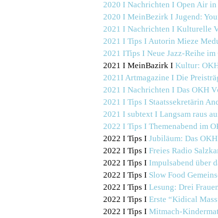
2020 I Nachrichten I
Open Air in
2020 I MeinBezirk I
Jugend: You
2021 I Nachrichten I
Kulturelle
2021 I Tips I
Autorin Mieze Medu
2021 ITips I Neue Jazz-Reihe im
2021 I MeinBazirk I
Kultur:
OK
2021I Artmagazine I Die Preisträ
2021 I Nachrichten I
Das OKH Vöc
2021 I Tips I
Staatssekretärin A
2021 I subtext I Langsam raus a
2022 I Tips I
Themenabend im OK
2022 I Tips I
Jubiläum: Das OKH f
2022 I Tips I
Freies Radio Salzk
2022 I Tips I
Impulsabend über d
2022 I Tips I
Slow Food Gemeinsc
2022 I Tips I
Lesung: Drei Fraue
2022 I Tips I
Erste “Kidical Mass
2022 I Tips I
Mitmach-Kindermati