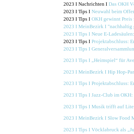
2023 I Nachrichten I
Das OKH Vöc
2023 I Tips I
Neuwahl beim Offe
2023 I Tips I
OKH gewinnt Preis f
2023 I MeinBezirk I
"nachhaltig
2023 I Tips I
Neue E-Ladesäulen:
2023 I Tips I
Projektabschluss: E
2023 I Tips I Generalversammlun
2023 I Tips I „Heimspiel“ für A
2023 I MeinBezirk I Hip Hop-Pa
2023 I Tips I Projektabschluss: 
2023 I Tips I Jazz-Club im OKH:
2023 I Tips I Musik trifft auf L
2023 I MeinBezirk I Slow Food M
2023 I Tips I Vöcklabruck als „