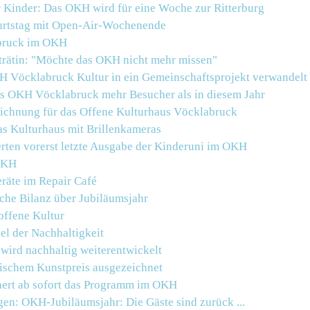
 Kinder: Das OKH wird für eine Woche zur Ritterburg
urtstag mit Open-Air-Wochenende
obruck im OKH
trätin: "Möchte das OKH nicht mehr missen"
 Vöcklabruck Kultur in ein Gemeinschaftsprojekt verwandelt
as OKH Vöcklabruck mehr Besucher als in diesem Jahr
ichnung für das Offene Kulturhaus Vöcklabruck
as Kulturhaus mit Brillenkameras
rten vorerst letzte Ausgabe der Kinderuni im OKH
OKH
eräte im Repair Café
che Bilanz über Jubiläumsjahr
offene Kultur
el der Nachhaltigkeit
 wird nachhaltig weiterentwickelt
ischem Kunstpreis ausgezeichnet
hert ab sofort das Programm im OKH
gen:
OKH
-Jubiläumsjahr: Die Gäste sind zurück ...