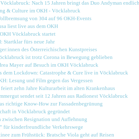
 Vöcklabruck: Nach 15 Jahren bringt das Duo Andyman endlich
ng & Culture im
OKH
-
Vöcklabruck
 Vollbremsung von 304 auf 96 OKH-Events
sa liest live aus dem OKH
 OKH Vöcklabruck startet
H
: Startklar fürs neue Jahr
ger:innen des Österreichischen Kunstpreises
klabruck ist trotz Corona in Bewegung geblieben
ndrea Mayer auf Besuch im OKH Vöcklabruck
us dem Lockdown: Catastrophe & Cure live in Vöcklabruck
H: Lesung und Film gegen das Vergessen
eiert zehn Jahre Kulturarbeit im alten Krankenhaus
ammergut sendet seit 12 Jahren aus Radionest Vöcklabruck
as richtige Know-How zur Fassadenbegrünung
haft in Vöcklabruck gegründet
n zwischen Resignation und Auflehnung
” für kinderfreundliche Verkehrswege
nee zum Frühstück: Bratsche Viola geht auf Reisen