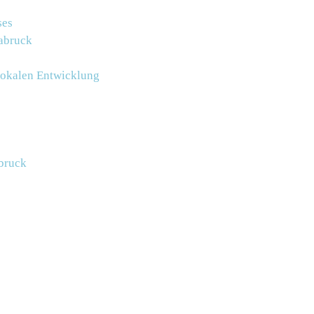
ses
labruck
lokalen Entwicklung
abruck