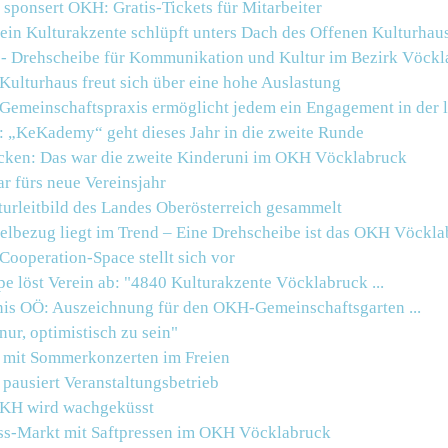
sponsert OKH: Gratis-Tickets für Mitarbeiter
rein Kulturakzente schlüpft unters Dach des Offenen Kulturhau
 - Drehscheibe für Kommunikation und Kultur im Bezirk Vöck
Kulturhaus freut sich über eine hohe Auslastung
 Gemeinschaftspraxis ermöglicht jedem ein Engagement in der 
: „KeKademy“ geht dieses Jahr in die zweite Runde
cken: Das war die zweite Kinderuni im OKH Vöcklabruck
r fürs neue Vereinsjahr
turleitbild des Landes Oberösterreich gesammelt
telbezug liegt im Trend – Eine Drehscheibe ist das OKH Vöckl
ooperation-Space stellt sich vor
pe löst Verein ab: "4840 Kulturakzente
Vöcklabruck
...
is OÖ: Auszeichnung für den
OKH
-Gemeinschaftsgarten ...
nur, optimistisch zu sein"
 mit Sommerkonzerten im Freien
pausiert Veranstaltungsbetrieb
OKH wird wachgeküsst
nuss-Markt mit Saftpressen im OKH Vöcklabruck