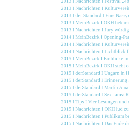
2013 I Nachrichten I
Festival „4
2013 I Nachrichten I
Kulturverei
2013 I der Standard I Eine Nase, 
2013 I MeinBezirk I
OKH
bekam 
2013 I Nachrichten I
Jury würdig
2014 I MeinBezirk I
Opening-Pa
2014 I Nachrichten I
Kulturverei
2014 I Nachrichten I
Lichtblick f
2015 I MeinBezirk I
Einblicke in
2015 I MeinBezirk I
OKH
steht o
2015 I derStandard I Ungarn in 
2015 I derStandard I Erinnerung 
2015 I derStandard I Martin Ama
2015 I derStandard I Sex Jams: 
2015 I Tips I
Vier Lesungen und 
2015 I Nachrichten I
OKH lud zu
2015 I Nachrichten I
Publikum b
2015 I Nachrichten I
Das Ende d