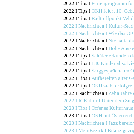
2022 I Tips I
Ferienprogramm für
2022 I Tips I
OKH feiert 10. Geb
2022 I Tips I
Radtreffpunkt Vel
2022 I Nachrichten I
Kultur-Stad
2022 I Nachrichten I
Wie das OKH
2022 I Nachrichten I
Nie hatte d
2022 I Nachrichten I
Hohe Ausze
2022 I Tips I
Schüler erkunden d
2022 I Tips I
180 Kinder absolvie
2022 I Tips I
Sarggespräche im 
2022 I Tips I
Aufbereiten alter G
2022 I Tips I
OKH zieht erfolgrei
2022 I Nachrichten I
Zehn Jahre 
2022 I IGKultur I Unter dem Sieg
2023 I Tips I Offenes Kulturhaus
2023 I Tips I
OKH mit Österreich
2023 I Nachrichten I
Jazz bereic
2023 I MeinBezirk I
Bilanz gezo