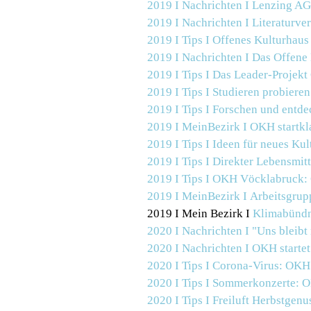
2019 I Nachrichten I
Lenzing AG 
2019 I Nachrichten I
Literaturve
2019 I Tips I
Offenes Kulturhaus
2019 I Nachrichten I
Das Offene 
2019 I Tips I
Das Leader-Projekt
2019 I Tips I
Studieren probieren
2019 I Tips I
Forschen und entde
2019 I MeinBezirk I OKH startkla
2019 I Tips I
Ideen für neues Kul
2019 I Tips I Direkter Lebensmit
2019 I Tips I
OKH Vöcklabruck: C
2019 I MeinBezirk I
Arbeitsgrup
2019 I Mein Bezirk I
Klimabündn
2020 I Nachrichten I
"Uns bleibt 
2020 I Nachrichten I
OKH startet
2020 I Tips I Corona-Virus: OKH 
2020 I Tips I Sommerkonzerte: 
2020 I Tips I Freiluft Herbstge