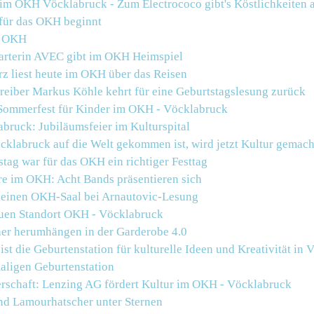
 im OKH Vöcklabruck - Zum Electrococo gibt's Köstlichkeiten 
für das OKH beginnt
m OKH
arterin AVEC gibt im OKH Heimspiel
z liest heute im OKH über das Reisen
reiber Markus Köhle kehrt für eine Geburtstagslesung zurück
ommerfest für Kinder im
OKH
-
Vöcklabruck
bruck: Jubiläumsfeier im Kulturspital
cklabruck auf die Welt gekommen ist, wird jetzt Kultur gemach
tag war für das OKH ein richtiger Festtag
e im OKH: Acht Bands präsentieren sich
leinen OKH-Saal bei Arnautovic-Lesung
uen Standort
OKH
-
Vöcklabruck
cher herumhängen in der Garderobe 4.0
ist die Geburtenstation für kulturelle Ideen und Kreativität in
maligen Geburtenstation
rschaft: Lenzing AG fördert Kultur im
OKH
-
Vöcklabruck
nd Lamourhatscher unter Sternen