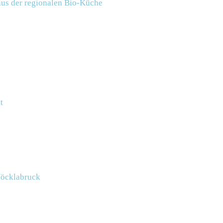
aus der regionalen Bio-Küche
t
 Vöcklabruck