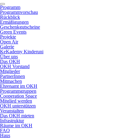
Programm
Programmvorschau
Rückblick
Ermäßigungen
Geschenkgutscheine
Green Events
Projekte
Open Air
Galerie
KeKademy Kinderuni
Über uns
Das OKH
OKH Vorstand
Mitglieder
PartnerInnen
Mitmachen
Ehrenamt im OKH
Programmgruppen
Cooperation Space
Mitglied werden
OKH unterstützen
Veranstalten
Das OKH mieten
Infrastruktur
Räume im OKH
FAQ
Haus