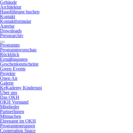
Gebäude
Architektur
Hausführung buchen
Kontakt
Kontaktformular
Anreise
Downloads
Pressearchiv
Programm
Programmvorschau
Rückblick
Ermäßigungen
Geschenkgutscheine
Green Events
Projekte
Open Air
Galerie
KeKademy Kinderuni
Über uns
Das OKH
OKH Vorstand
Mitglieder
PartnerInnen
Mitmachen
Ehrenamt im OKH
Programmgruppen
Cooperation Space