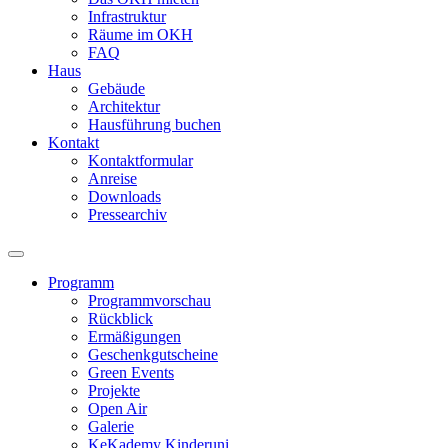
Infrastruktur
Räume im OKH
FAQ
Haus
Gebäude
Architektur
Hausführung buchen
Kontakt
Kontaktformular
Anreise
Downloads
Pressearchiv
Programm
Programmvorschau
Rückblick
Ermäßigungen
Geschenkgutscheine
Green Events
Projekte
Open Air
Galerie
KeKademy Kinderuni