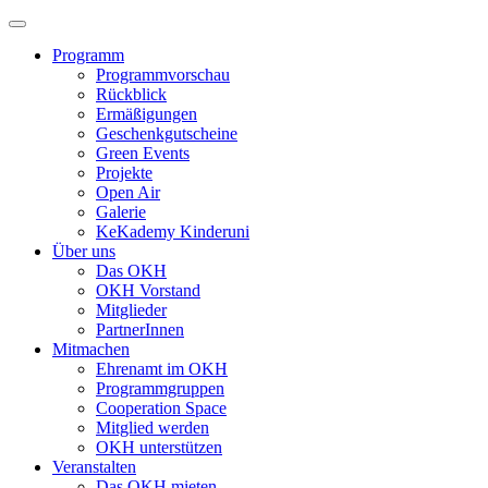
Programm
Programmvorschau
Rückblick
Ermäßigungen
Geschenkgutscheine
Green Events
Projekte
Open Air
Galerie
KeKademy Kinderuni
Über uns
Das OKH
OKH Vorstand
Mitglieder
PartnerInnen
Mitmachen
Ehrenamt im OKH
Programmgruppen
Cooperation Space
Mitglied werden
OKH unterstützen
Veranstalten
Das OKH mieten