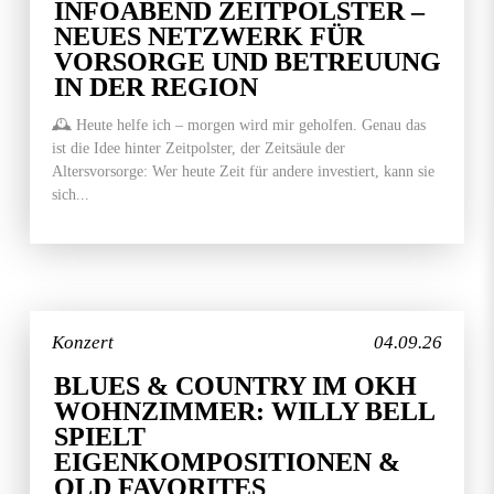
INFOABEND ZEITPOLSTER –
NEUES NETZWERK FÜR
VORSORGE UND BETREUUNG
IN DER REGION
🕰️ Heute helfe ich – morgen wird mir geholfen. Genau das
ist die Idee hinter Zeitpolster, der Zeitsäule der
Altersvorsorge: Wer heute Zeit für andere investiert, kann sie
sich...
Konzert
04.09.26
BLUES & COUNTRY IM OKH
WOHNZIMMER: WILLY BELL
SPIELT
EIGENKOMPOSITIONEN &
OLD FAVORITES