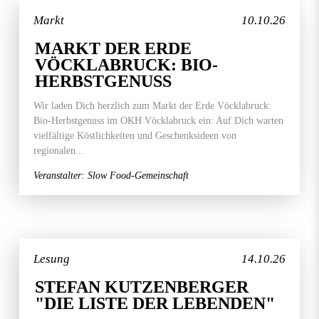
Markt
10.10.26
MARKT DER ERDE
VÖCKLABRUCK: BIO-
HERBSTGENUSS
Wir laden Dich herzlich zum Markt der Erde Vöcklabruck:
Bio-Herbstgenuss im OKH Vöcklabruck ein: Auf Dich warten
vielfältige Köstlichkeiten und Geschenksideen von
regionalen...
Veranstalter: Slow Food-Gemeinschaft
Lesung
14.10.26
STEFAN KUTZENBERGER
"DIE LISTE DER LEBENDEN"