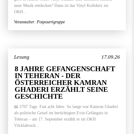
neue Musik entdecken? Dann ist das Vinyl Kollektiv im
OKH...
Veranstalter: Potpourrigruppe
Lesung
17.09.26
8 JAHRE GEFANGENSCHAFT
IN TEHERAN - DER
ÖSTERREICHER KAMRAN
GHADERI ERZÄHLT SEINE
GESCHICHTE
📖 2707 Tage. Fast acht Jahre. So lange war Kamran Ghaderi
als politische Geisel im berüchtigten Evin-Gefängnis in
Teheran – am 17. September erzählt er im OKH
Vöcklabruck...