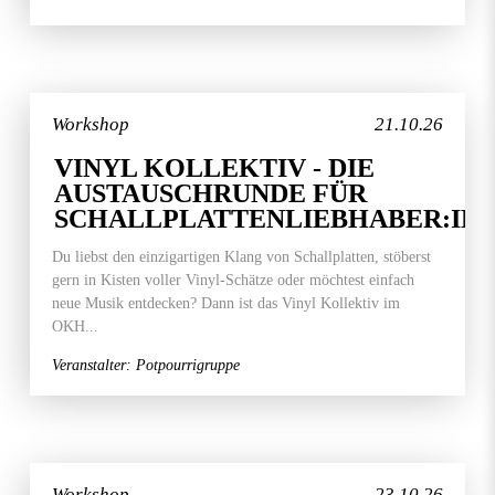
Workshop
21.10.26
VINYL KOLLEKTIV - DIE
AUSTAUSCHRUNDE FÜR
SCHALLPLATTENLIEBHABER:IN
Du liebst den einzigartigen Klang von Schallplatten, stöberst
gern in Kisten voller Vinyl-Schätze oder möchtest einfach
neue Musik entdecken? Dann ist das Vinyl Kollektiv im
OKH...
Veranstalter: Potpourrigruppe
Workshop
23.10.26