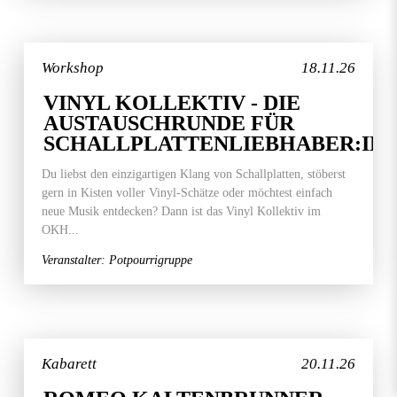
Workshop
18.11.26
VINYL KOLLEKTIV - DIE
AUSTAUSCHRUNDE FÜR
SCHALLPLATTENLIEBHABER:IN
Du liebst den einzigartigen Klang von Schallplatten, stöberst
gern in Kisten voller Vinyl-Schätze oder möchtest einfach
neue Musik entdecken? Dann ist das Vinyl Kollektiv im
OKH...
Veranstalter: Potpourrigruppe
Kabarett
20.11.26