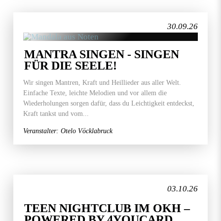
30.09.26
MANTRA SINGEN - SINGEN
FÜR DIE SEELE!
Wir singen Mantren, Kraft und Heillieder aus aller Welt.
Einfache Texte, leichte Melodien und vor allem die
Wiederholungen sorgen dafür, dass du Leichtigkeit entdeckst,
Kraft tankst und vom...
Veranstalter: Otelo Vöcklabruck
03.10.26
TEEN NIGHTCLUB IM OKH –
POWERED BY 4YOUCARD