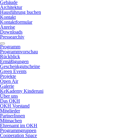
Gebäude
Architektur
Hausführung buchen
Kontakt
Kontaktformular
Anreise
Downloads
Pressearchiv
Programm
Programmvorschau
Rückblick
Ermäßigungen
Geschenkgutscheine
Green Events
Projekte
Open Air
Galerie
KeKademy Kinderuni
Über uns
Das OKH
OKH Vorstand
Mitglieder
PartnerInnen
Mitmachen
Ehrenamt im OKH
Programmgruppen
Cooperation Space