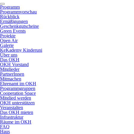
Programm
Programmvorschau
Rückblick
Ermäßigungen
Geschenkgutscheine
Green Events
Projekte
Open Air
Galerie
KeKademy Kinderuni
Über uns
Das OKH
OKH Vorstand
Mitglieder
PartnerInnen
Mitmachen
Ehrenamt im OKH
Programmgruppen
Cooperation Space
Mitglied werden
OKH unterstützen
Veranstalten
Das OKH mieten
Infrastruktur
Räume im OKH
FAQ
Haus