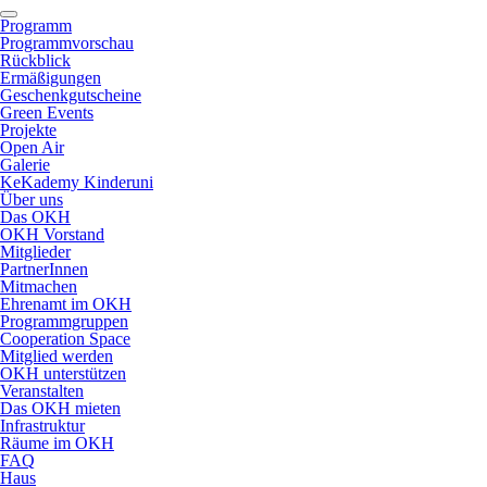
Programm
Programmvorschau
Rückblick
Ermäßigungen
Geschenkgutscheine
Green Events
Projekte
Open Air
Galerie
KeKademy Kinderuni
Über uns
Das OKH
OKH Vorstand
Mitglieder
PartnerInnen
Mitmachen
Ehrenamt im OKH
Programmgruppen
Cooperation Space
Mitglied werden
OKH unterstützen
Veranstalten
Das OKH mieten
Infrastruktur
Räume im OKH
FAQ
Haus