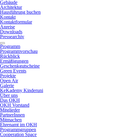
Gebäude
Architektur
Hausführung buchen
Kontakt
Kontaktformular
Anreise
Downloads
Pressearchiv
Programm
Programmvorschau
Rückblick
Ermäßigungen
Geschenkgutscheine
Green Events
Projekte
Open Air
Galerie
KeKademy Kinderuni
Über uns
Das OKH
OKH Vorstand
Mitglieder
PartnerInnen
Mitmachen
Ehrenamt im OKH
Programmgruppen
Cooperation Space