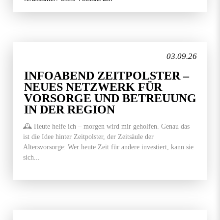
03.09.26
INFOABEND ZEITPOLSTER –
NEUES NETZWERK FÜR
VORSORGE UND BETREUUNG
IN DER REGION
🕰️ Heute helfe ich – morgen wird mir geholfen. Genau das
ist die Idee hinter Zeitpolster, der Zeitsäule der
Altersvorsorge: Wer heute Zeit für andere investiert, kann sie
sich...