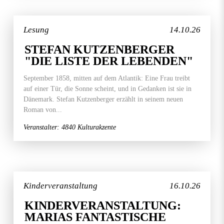
Lesung
14.10.26
STEFAN KUTZENBERGER
"DIE LISTE DER LEBENDEN"
September 1858, mitten auf dem Atlantik: Eine Frau treibt
auf einer Tür, die Sonne scheint, und in Gedanken ist sie in
Dänemark. Stefan Kutzenberger erzählt in seinem neuen
Roman von...
Veranstalter: 4840 Kulturakzente
Kinderveranstaltung
16.10.26
KINDERVERANSTALTUNG:
MARIAS FANTASTISCHE