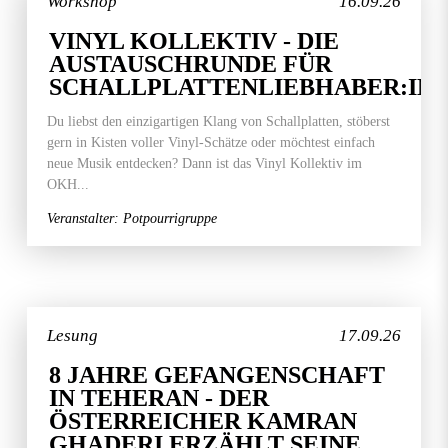
Workshop
16.09.26
VINYL KOLLEKTIV - DIE
AUSTAUSCHRUNDE FÜR
SCHALLPLATTENLIEBHABER:IN
Du liebst den einzigartigen Klang von Schallplatten, stöberst
gern in Kisten voller Vinyl-Schätze oder möchtest einfach
neue Musik entdecken? Dann ist das Vinyl Kollektiv im
OKH...
Veranstalter: Potpourrigruppe
Lesung
17.09.26
8 JAHRE GEFANGENSCHAFT
IN TEHERAN - DER
ÖSTERREICHER KAMRAN
GHADERI ERZÄHLT SEINE