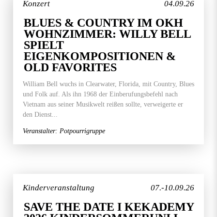
Konzert
04.09.26
BLUES & COUNTRY IM OKH
WOHNZIMMER: WILLY BELL
SPIELT
EIGENKOMPOSITIONEN &
OLD FAVORITES
William Bell wuchs in Clearwater, Florida, mit Country, Blues
und Folk auf. Als ihn 1968 der Einberufungsbefehl nach
Vietnam aus seiner Musikwelt reißen sollte, verweigerte er
den Dienst...
Veranstalter: Potpourrigruppe
Kinderveranstaltung
07.-10.09.26
SAVE THE DATE I KEKADEMY