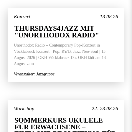
Konzert
13.08.26
THURSDAYS4JAZZ MIT
"UNORTHODOX RADIO"
Unorthodox Radio – Contemporary Pop-Konzert in
Vöcklabruck Konzert | Pop, R'n'B, Jazz, Neo-Soul | 13.
August 2026 | OKH Vöcklabruck Das OKH lädt am 13.
August zum...
Veranstalter: Jazzgruppe
Workshop
22.-23.08.26
SOMMERKURS UKULELE
FÜR ERWACHSENE –