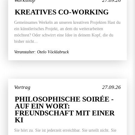
Workshop
27.09.26
KREATIVES CO-WORKING
Gemeinsames Werkeln an unseren kreativen Projekten Hast du
ein künstlerisches Projekt, an dem du weiterarbeiten
möchtest? Oder schwirrt eine Idee in deinem Kopf, die du
bisher nicht...
Veranstalter: Otelo Vöcklabruck
Vortrag
27.09.26
PHILOSOPHISCHE SOIRÉE -
AUF EIN WORT:
FREUNDSCHAFT MIT EINER
KI
Sie hört zu. Sie ist jederzeit erreichbar. Sie urteilt nicht. Sie