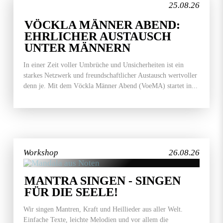
25.08.26
VÖCKLA MÄNNER ABEND:
EHRLICHER AUSTAUSCH
UNTER MÄNNERN
In einer Zeit voller Umbrüche und Unsicherheiten ist ein
starkes Netzwerk und freundschaftlicher Austausch wertvoller
denn je. Mit dem Vöckla Männer Abend (VoeMA) startet in...
Workshop
26.08.26
MANTRA SINGEN - SINGEN
FÜR DIE SEELE!
Wir singen Mantren, Kraft und Heillieder aus aller Welt.
Einfache Texte, leichte Melodien und vor allem die