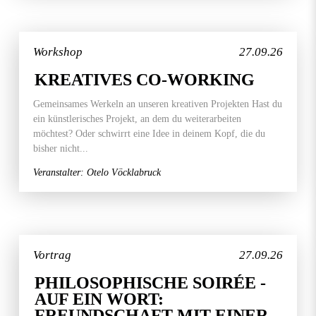
Workshop
27.09.26
KREATIVES CO-WORKING
Gemeinsames Werkeln an unseren kreativen Projekten Hast du
ein künstlerisches Projekt, an dem du weiterarbeiten
möchtest? Oder schwirrt eine Idee in deinem Kopf, die du
bisher nicht...
Veranstalter: Otelo Vöcklabruck
Vortrag
27.09.26
PHILOSOPHISCHE SOIRÉE -
AUF EIN WORT:
FREUNDSCHAFT MIT EINER