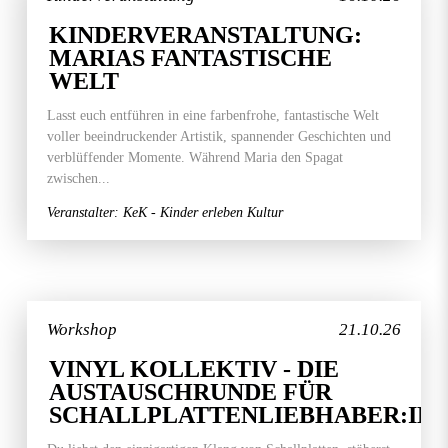
KINDERVERANSTALTUNG:
MARIAS FANTASTISCHE
WELT
Lasst euch entführen in eine farbenfrohe, fantastische Welt
voller beeindruckender Artistik, spannender Geschichten und
verblüffender Momente. Während Maria den Spagat
zwischen...
Veranstalter: KeK - Kinder erleben Kultur
Workshop
21.10.26
VINYL KOLLEKTIV - DIE
AUSTAUSCHRUNDE FÜR
SCHALLPLATTENLIEBHABER:IN