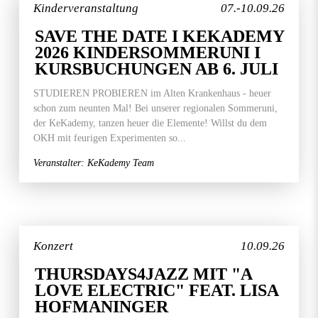
Kinderveranstaltung
07.-10.09.26
SAVE THE DATE I KEKADEMY
2026 KINDERSOMMERUNI I
KURSBUCHUNGEN AB 6. JULI
STUDIEREN PROBIEREN im Alten Krankenhaus - heuer
schon zum neunten Mal! Bei unserer regionalen Sommeruni,
der KeKademy, tanzen heuer die Elemente! Willst du dem
OKH mit feurigen Experimenten so...
Veranstalter: KeKademy Team
Konzert
10.09.26
THURSDAYS4JAZZ MIT "A
LOVE ELECTRIC" FEAT. LISA
HOFMANINGER