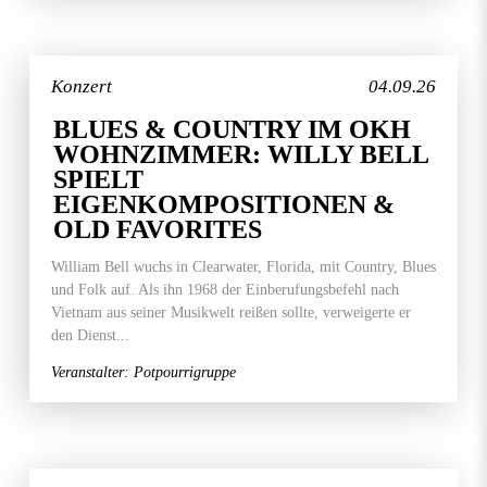
Konzert
04.09.26
BLUES & COUNTRY IM OKH
WOHNZIMMER: WILLY BELL
SPIELT
EIGENKOMPOSITIONEN &
OLD FAVORITES
William Bell wuchs in Clearwater, Florida, mit Country, Blues
und Folk auf. Als ihn 1968 der Einberufungsbefehl nach
Vietnam aus seiner Musikwelt reißen sollte, verweigerte er
den Dienst...
Veranstalter: Potpourrigruppe