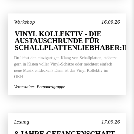
Workshop
16.09.26
VINYL KOLLEKTIV - DIE
AUSTAUSCHRUNDE FÜR
SCHALLPLATTENLIEBHABER:IN
Du liebst den einzigartigen Klang von Schallplatten, stöberst
gern in Kisten voller Vinyl-Schätze oder möchtest einfach
neue Musik entdecken? Dann ist das Vinyl Kollektiv im
OKH...
Veranstalter: Potpourrigruppe
Lesung
17.09.26
8 JAHRE GEFANGENSCHAFT