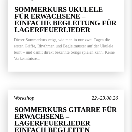
SOMMERKURS UKULELE
FÜR ERWACHSENE –
EINFACHE BEGLEITUNG FÜR
LAGERFEUERLIEDER
Dieser Sommerkurs zeigt, wie man in nur zwei Tagen die
ersten Griffe, Rhythmen und Begleitmuster auf der Ukulele
lernt – und damit direkt bekannte Songs spielen kann. Keine
Vorkenntnisse...
Workshop
22.-23.08.26
SOMMERKURS GITARRE FÜR
ERWACHSENE –
LAGERFEUERLIEDER
EINFACH BEGLEITEN