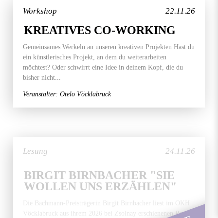
Workshop
22.11.26
KREATIVES CO-WORKING
Gemeinsames Werkeln an unseren kreativen Projekten Hast du
ein künstlerisches Projekt, an dem du weiterarbeiten
möchtest? Oder schwirrt eine Idee in deinem Kopf, die du
bisher nicht...
Veranstalter: Otelo Vöcklabruck
Lesung
24.11.26
BIRGIT BIRNBACHER "SIE
WOLLEN UNS ERZÄHLEN"
Die Bachmann-Preisträgerin Birgit Birnbacher liest im OKH
Vöcklabruck aus ihrem 2026 bei Zsolnay erschienenen Roman