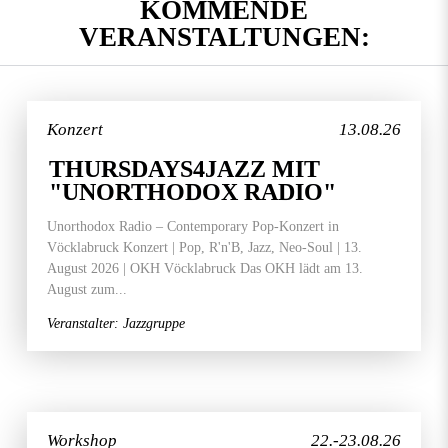
KOMMENDE
VERANSTALTUNGEN:
Konzert
13.08.26
THURSDAYS4JAZZ MIT
"UNORTHODOX RADIO"
Unorthodox Radio – Contemporary Pop-Konzert in
Vöcklabruck Konzert | Pop, R'n'B, Jazz, Neo-Soul | 13.
August 2026 | OKH Vöcklabruck Das OKH lädt am 13.
August zum...
Veranstalter: Jazzgruppe
Workshop
22.-23.08.26