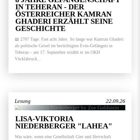
IN TEHERAN - DER
ÖSTERREICHER KAMRAN
GHADERI ERZÄHLT SEINE
GESCHICHTE
📖 2707 Tage. Fast acht Jahre. So lange war Kamran Ghaderi
als politische Geisel im berüchtigten Evin-Gefängnis in
Teheran – am 17. September erzählt er im OKH
Vöcklabruck...
Lesung
22.09.26
LISA-VIKTORIA
NIEDERBERGER "LAHEA"
Was wäre, wenn eine Gesellschaft Gier und Herrschaft