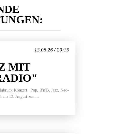
NDE
TUNGEN:
13.08.26 / 20:30
Z MIT
RADIO"
bruck Konzert | Pop, R'n'B, Jazz, Neo-
t am 13. August zum...