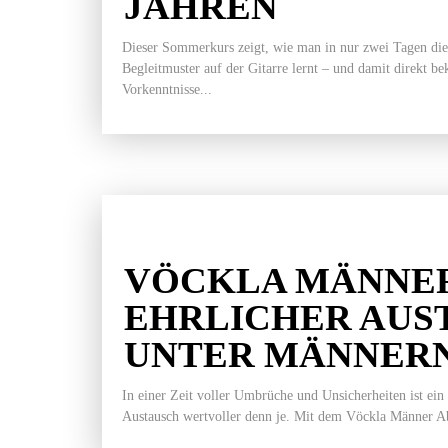
JAHREN
Dieser Sommerkurs zeigt, wie man in nur zwei Tagen die
Begleitmuster auf der Gitarre lernt – und damit direkt b
Vorkenntnisse...
VÖCKLA MÄNNER
EHRLICHER AUS
UNTER MÄNNER
In einer Zeit voller Umbrüche und Unsicherheiten ist ein
Austausch wertvoller denn je. Mit dem Vöckla Männer Ab