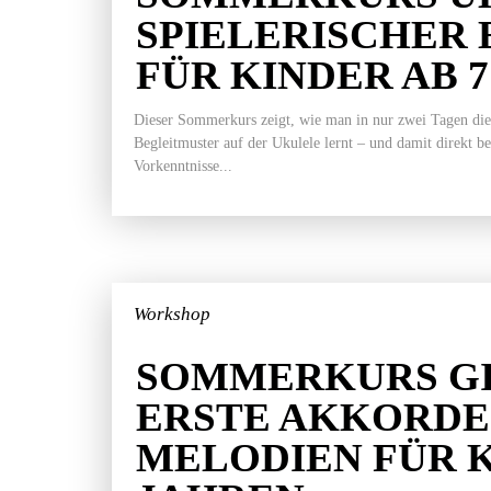
SPIELERISCHER 
FÜR KINDER AB 
Dieser Sommerkurs zeigt, wie man in nur zwei Tagen die
Begleitmuster auf der Ukulele lernt – und damit direkt b
Vorkenntnisse...
Workshop
SOMMERKURS GI
ERSTE AKKORDE
MELODIEN FÜR K