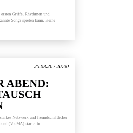
 ersten Griffe, Rhythmen und
ekannte Songs spielen kann. Keine
25.08.26 / 20:00
 ABEND:
TAUSCH
N
 starkes Netzwerk und freundschaftlicher
end (VoeMA) startet in...