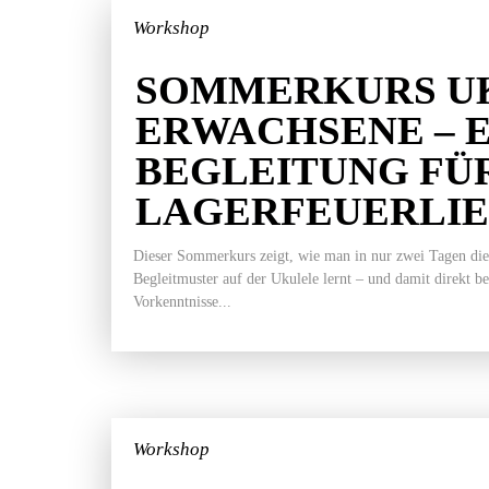
Workshop
SOMMERKURS U
ERWACHSENE – 
BEGLEITUNG FÜ
LAGERFEUERLI
Dieser Sommerkurs zeigt, wie man in nur zwei Tagen die
Begleitmuster auf der Ukulele lernt – und damit direkt b
Vorkenntnisse...
Workshop