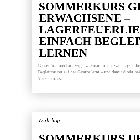
SOMMERKURS GI
ERWACHSENE –
LAGERFEUERLI
EINFACH BEGLE
LERNEN
Dieser Sommerkurs zeigt, wie man in nur zwei Tagen die
Begleitmuster auf der Gitarre lernt – und damit direkt b
Vorkenntnisse...
Workshop
SOMMERKURS UK