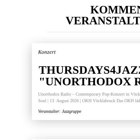
KOMME
VERANSTAL
Konzert
THURSDAYS4JAZ
"UNORTHODOX 
Unorthodox Radio – Contemporary Pop-Konzert in Vöckla
Soul | 13. August 2026 | OKH Vöcklabruck Das OKH läd
Veranstalter: Jazzgruppe