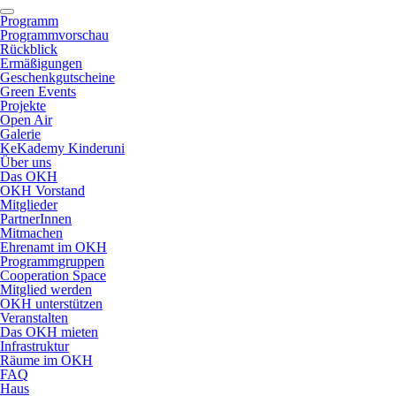
Programm
Programmvorschau
Rückblick
Ermäßigungen
Geschenkgutscheine
Green Events
Projekte
Open Air
Galerie
KeKademy Kinderuni
Über uns
Das OKH
OKH Vorstand
Mitglieder
PartnerInnen
Mitmachen
Ehrenamt im OKH
Programmgruppen
Cooperation Space
Mitglied werden
OKH unterstützen
Veranstalten
Das OKH mieten
Infrastruktur
Räume im OKH
FAQ
Haus