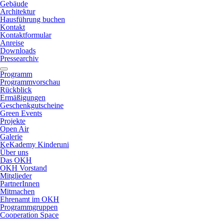
Gebäude
Architektur
Hausführung buchen
Kontakt
Kontaktformular
Anreise
Downloads
Pressearchiv
Programm
Programmvorschau
Rückblick
Ermäßigungen
Geschenkgutscheine
Green Events
Projekte
Open Air
Galerie
KeKademy Kinderuni
Über uns
Das OKH
OKH Vorstand
Mitglieder
PartnerInnen
Mitmachen
Ehrenamt im OKH
Programmgruppen
Cooperation Space