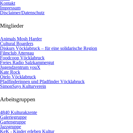
Kontakt
Impressum
Disclaimer/Datenschutz
Mitglieder
Animals Mosh Harder
Cultural Boarders
Diskurs Vöcklabruck – für eine solidarische Region
Filmclub Attergau
Foodcoop Vöcklabruck
Freies Radio Salzkammergut
Jugendzentrum youX
Kate Rock
Otelo Vöcklabruck
Pfadfinderinnen und Pfadfinder Vöcklabruck
SimonSays Kulturverein
Arbeitsgruppen
4840 Kulturakzente
Galeriegruppe
Gartengruppe
Jazzgruppe
KeK - Kinder erleben Kultur