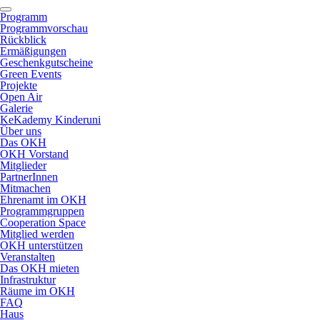
Programm
Programmvorschau
Rückblick
Ermäßigungen
Geschenkgutscheine
Green Events
Projekte
Open Air
Galerie
KeKademy Kinderuni
Über uns
Das OKH
OKH Vorstand
Mitglieder
PartnerInnen
Mitmachen
Ehrenamt im OKH
Programmgruppen
Cooperation Space
Mitglied werden
OKH unterstützen
Veranstalten
Das OKH mieten
Infrastruktur
Räume im OKH
FAQ
Haus