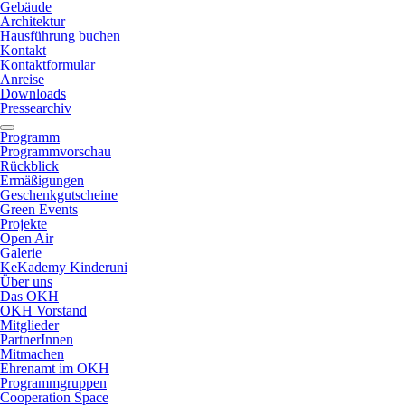
Gebäude
Architektur
Hausführung buchen
Kontakt
Kontaktformular
Anreise
Downloads
Pressearchiv
Programm
Programmvorschau
Rückblick
Ermäßigungen
Geschenkgutscheine
Green Events
Projekte
Open Air
Galerie
KeKademy Kinderuni
Über uns
Das OKH
OKH Vorstand
Mitglieder
PartnerInnen
Mitmachen
Ehrenamt im OKH
Programmgruppen
Cooperation Space